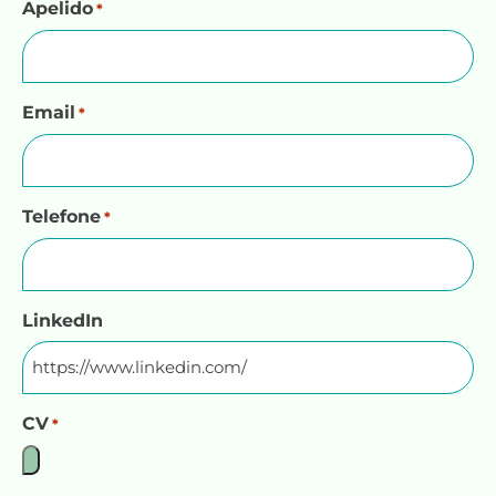
Apelido
*
Email
*
Telefone
*
LinkedIn
CV
*