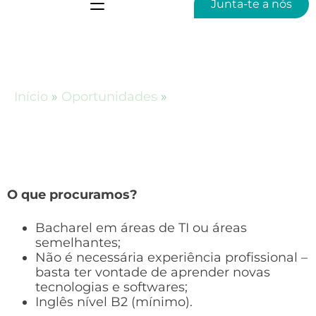
Junta-te a nós
Junior Consultant
Início
»
Oportunidades
»
Junior Consultant
O que procuramos?
Bacharel em áreas de TI ou áreas
semelhantes;
Não é necessária experiência profissional –
basta ter vontade de aprender novas
tecnologias e softwares;
Inglês nível B2 (mínimo).