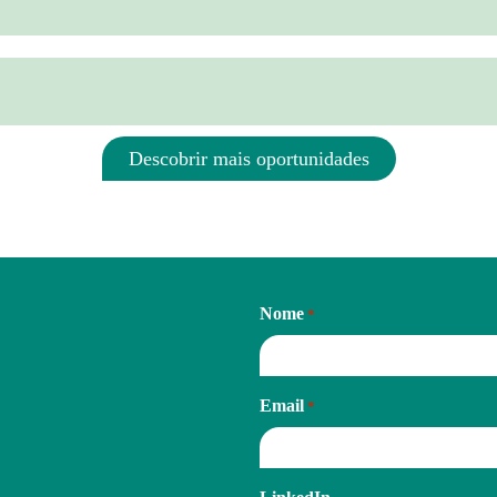
Descobrir mais oportunidades
Nome
*
Email
*