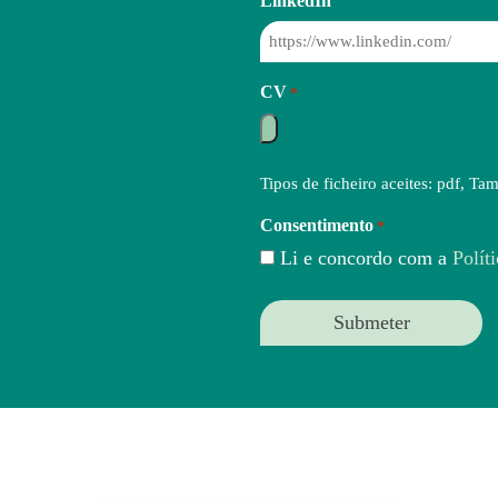
LinkedIn
CV
*
Tipos de ficheiro aceites: pdf, T
Consentimento
*
Li e concordo com a
Polít