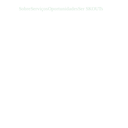
Sobre
Serviços
Oportunidades
Ser SKOUTs
edge Outsourcing
to