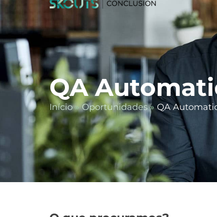
QA Automati
Início
»
Oportunidades
»
QA Automati