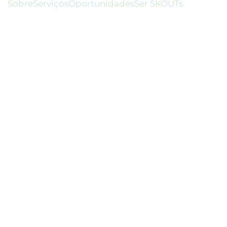
Sobre
Serviços
Oportunidades
Ser SKOUTs
nsultant
nsultant